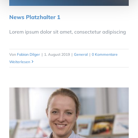
News Platzhalter 1
Lorem ipsum dolor sit amet, consectetur adipiscing
Von
Fabian Dilger
|
1. August 2019
|
General
|
0 Kommentare
Weiterlesen