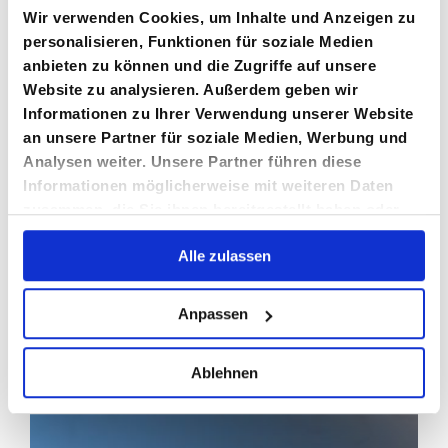
Wir verwenden Cookies, um Inhalte und Anzeigen zu
Lorem ipsum dolor sit amet, consectetur adipiscing
personalisieren, Funktionen für soziale Medien
anbieten zu können und die Zugriffe auf unsere
Website zu analysieren. Außerdem geben wir
Informationen zu Ihrer Verwendung unserer Website
Von
Fabian Dilger
|
1. August 2019
|
General
|
0 Kommentare
an unsere Partner für soziale Medien, Werbung und
Weiterlesen
Analysen weiter. Unsere Partner führen diese
Informationen möglicherweise mit weiteren Daten
zusammen, die Sie ihnen bereitgestellt haben oder
die sie im Rahmen Ihrer Nutzung der Dienste
Alle zulassen
gesammelt haben.
Anpassen
Ablehnen