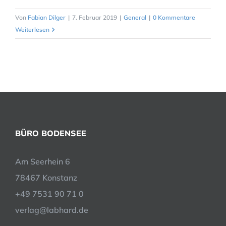
Von
Fabian Dilger
|
7. Februar 2019
|
General
|
0 Kommentare
Weiterlesen
BÜRO BODENSEE
Am Seerhein 6
78467 Konstanz
+49 7531 90 71 0
verlag@labhard.de