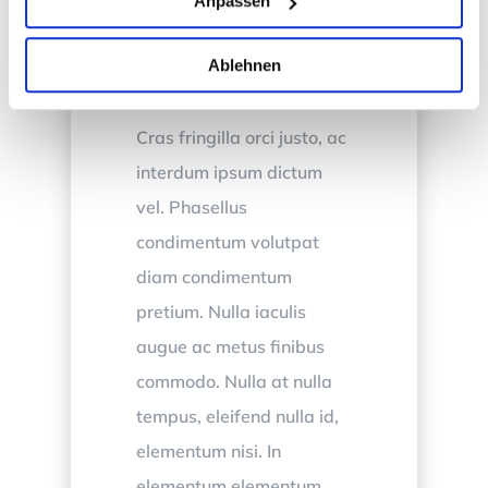
Anpassen
nec porta. Praesent
facilisis eget neque
Ablehnen
commodo placerat.
Cras fringilla orci justo, ac
interdum ipsum dictum
vel. Phasellus
condimentum volutpat
diam condimentum
pretium. Nulla iaculis
augue ac metus finibus
commodo. Nulla at nulla
tempus, eleifend nulla id,
elementum nisi. In
elementum elementum