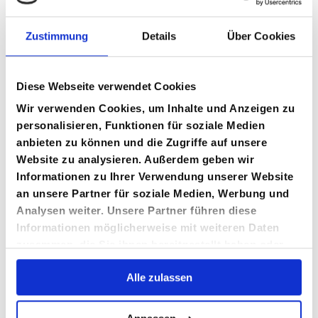
quam molestie vehicula.
Etiam mi nisl, maximus eu
Zustimmung
Details
Über Cookies
tincidunt non, commodo
quis urna. Nulla pharetra
Diese Webseite verwendet Cookies
nisi et nibh finibus, at
Wir verwenden Cookies, um Inhalte und Anzeigen zu
tempor dui placerat.
personalisieren, Funktionen für soziale Medien
Integer id neque mollis,
anbieten zu können und die Zugriffe auf unsere
Website zu analysieren. Außerdem geben wir
mattis tellus in, aliquam
Informationen zu Ihrer Verwendung unserer Website
turpis. Mauris eu
an unsere Partner für soziale Medien, Werbung und
sollicitudin risus, non
Analysen weiter. Unsere Partner führen diese
Informationen möglicherweise mit weiteren Daten
egestas augue. Vivamus
zusammen, die Sie ihnen bereitgestellt haben oder
non rutrum eros. Nullam id
die sie im Rahmen Ihrer Nutzung der Dienste
Alle zulassen
efficitur dui, et fringilla
gesammelt haben.
urna. In vehicula non enim