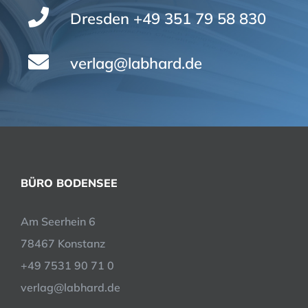
Dresden +49 351 79 58 830
verlag@labhard.de
BÜRO BODENSEE
Am Seerhein 6
78467 Konstanz
+49 7531 90 71 0
verlag@labhard.de