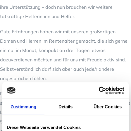
ihre Unterstützung – doch nun brauchen wir weitere
tatkräftige Helferinnen und Helfer.
Gute Erfahrungen haben wir mit unseren großartigen
Damen und Herren im Rentenalter gemacht, die sich gerne
einmal im Monat, kompakt an drei Tagen, etwas
dazuverdienen möchten und für uns mit Freude aktiv sind.
Selbstverständlich darf sich aber auch jede/r andere
angesprochen fühlen.
Die Verteilung findet 12 x im Jahr, jeweils Ende des Monats
statt. Ein eigener PKW, gegen km-Geld, ist hierfür nötig. Die
Zustimmung
Details
Über Cookies
Lust auf frische Luft, etwas körperliche Bewegung und
Spaß am „Erfahren“ der Region darf dir nicht fehlen, denn
Diese Webseite verwendet Cookies