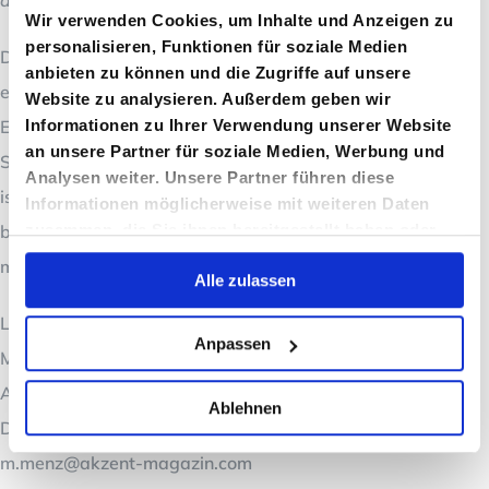
akzent
wird am ganzen See verteilt.
Wir verwenden Cookies, um Inhalte und Anzeigen zu
personalisieren, Funktionen für soziale Medien
Du bekommst ein eigenes Gebiet, in das du dich
anbieten zu können und die Zugriffe auf unsere
einarbeitest – dabei kannst du natürlich auf die Hilfe und
Website zu analysieren. Außerdem geben wir
Erfahrung deiner Kolleginnen und Kollegen zählen. An den
Informationen zu Ihrer Verwendung unserer Website
an unsere Partner für soziale Medien, Werbung und
Stellen, an denen
akzent
seit Jahren gerne ausgelegt wird,
Analysen weiter. Unsere Partner führen diese
ist zudem viel Zuspruch garantiert. Wenn du Lust
Informationen möglicherweise mit weiteren Daten
bekommen hast, ein Teil von uns zu werden, gibt es hier
zusammen, die Sie ihnen bereitgestellt haben oder
die sie im Rahmen Ihrer Nutzung der Dienste
mehr Infos:
Alle zulassen
gesammelt haben.
Labhard Medien GmbH
Anpassen
Martina Menz
Am Seerhein 6
Ablehnen
D-78467 Konstanz
m.menz@akzent-magazin.com