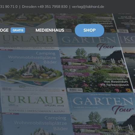
31 90 71 0
|
Dresden +49 351 7958 830
|
verlag@labhard.de
Zurück
Weiter
SHOP
OGE
MEDIENHAUS
GRATIS