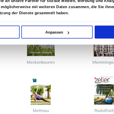
e an unsere Partner für soziale Medien, Werbung und Analy
 möglicherweise mit weiteren Daten zusammen, die Sie ihnen
utzung der Dienste gesammelt haben.
Langenargen
Leutkirch im A
Anpassen
Meckenbeuren
Memminge
Mettnau
Radolfzell