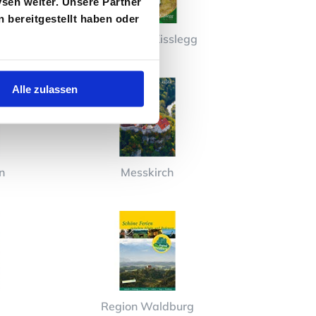
sen weiter. Unsere Partner
 bereitgestellt haben oder
llgäu
Luftkurort Kisslegg
Alle zulassen
n
Messkirch
Region Waldburg