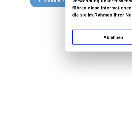
Verwendung unserer Websit
ZURÜCK ZUR AUSWAHL
führen diese Informationen
die sie im Rahmen Ihrer N
Ablehnen