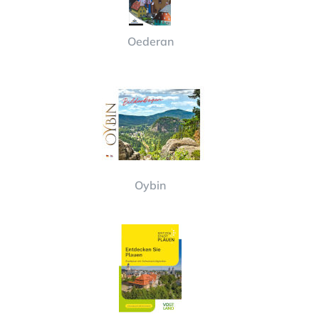
Oederan
Oybin