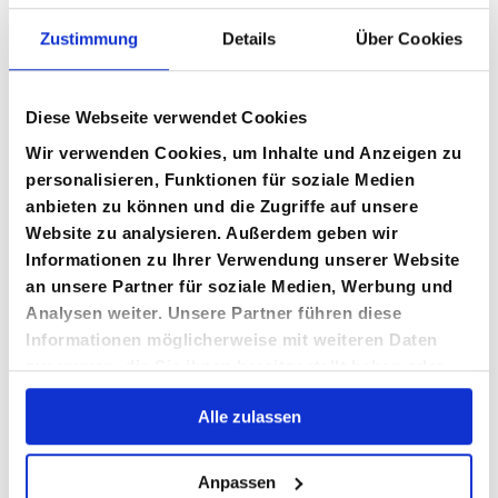
Zustimmung
Details
Über Cookies
Diese Webseite verwendet Cookies
Wir verwenden Cookies, um Inhalte und Anzeigen zu
personalisieren, Funktionen für soziale Medien
anbieten zu können und die Zugriffe auf unsere
Leipzig und Region
Website zu analysieren. Außerdem geben wir
Informationen zu Ihrer Verwendung unserer Website
an unsere Partner für soziale Medien, Werbung und
Analysen weiter. Unsere Partner führen diese
Informationen möglicherweise mit weiteren Daten
zusammen, die Sie ihnen bereitgestellt haben oder
die sie im Rahmen Ihrer Nutzung der Dienste
Alle zulassen
gesammelt haben.
Meißen
Anpassen