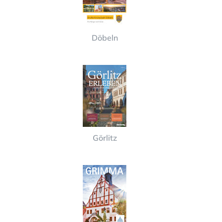
Döbeln
Görlitz