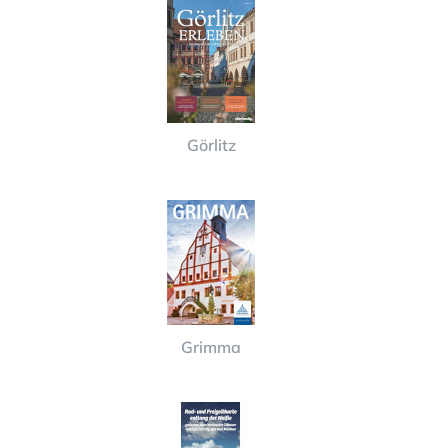
Görlitz
Grimma