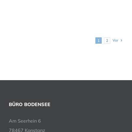
Vor
1
2
BÜRO BODENSEE
Am Seerhein 6
78467 Konstanz