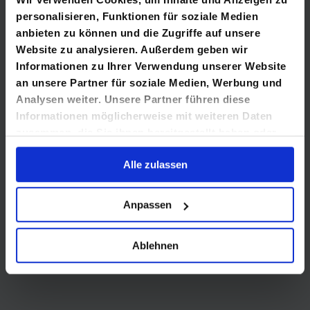
BÜRO SACHSEN
personalisieren, Funktionen für soziale Medien
anbieten zu können und die Zugriffe auf unsere
+49 351 79 58 83 0
Website zu analysieren. Außerdem geben wir
Informationen zu Ihrer Verwendung unserer Website
sachsen@labhard.de
an unsere Partner für soziale Medien, Werbung und
Analysen weiter. Unsere Partner führen diese
Informationen möglicherweise mit weiteren Daten
zusammen, die Sie ihnen bereitgestellt haben oder
die sie im Rahmen Ihrer Nutzung der Dienste
INFOS
Alle zulassen
gesammelt haben.
Impressum
Anpassen
Datenschutz
Barrierefreiheit
Ablehnen
Karriere